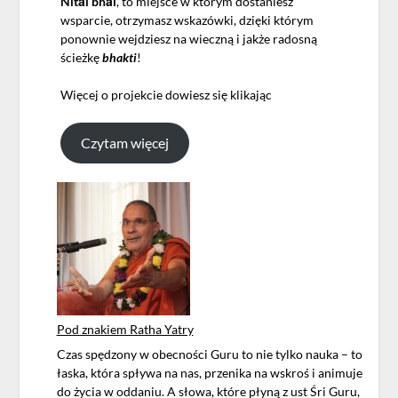
Nitāi bhāi
, to miejsce w którym dostaniesz
wsparcie, otrzymasz wskazówki, dzięki którym
ponownie wejdziesz na wieczną i jakże radosną
ścieżkę
bhakti
!
Więcej o projekcie dowiesz się klikając
Czytam więcej
Pod znakiem Ratha Yatry
Czas spędzony w obecności Guru to nie tylko nauka – to
łaska, która spływa na nas, przenika na wskroś i animuje
do życia w oddaniu. A słowa, które płyną z ust Śri Guru,