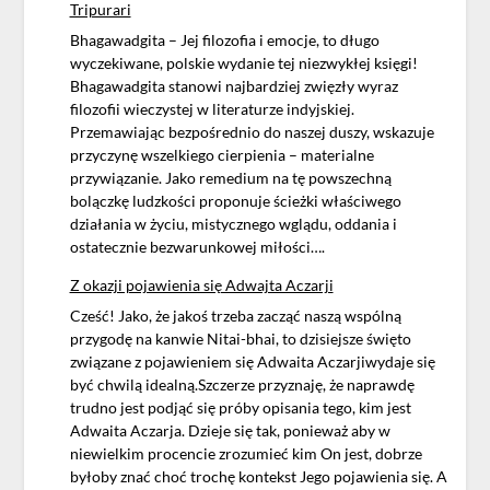
Tripurari
Bhagawadgita – Jej filozofia i emocje, to długo
wyczekiwane, polskie wydanie tej niezwykłej księgi!
Bhagawadgita stanowi najbardziej zwięzły wyraz
filozofii wieczystej w literaturze indyjskiej.
Przemawiając bezpośrednio do naszej duszy, wskazuje
przyczynę wszelkiego cierpienia – materialne
przywiązanie. Jako remedium na tę powszechną
bolączkę ludzkości proponuje ścieżki właściwego
działania w życiu, mistycznego wglądu, oddania i
ostatecznie bezwarunkowej miłości….
Z okazji pojawienia się Adwajta Aczarji
Cześć! Jako, że jakoś trzeba zacząć naszą wspólną
przygodę na kanwie Nitai-bhai, to dzisiejsze święto
związane z pojawieniem się Adwaita Aczarjiwydaje się
być chwilą idealną.Szczerze przyznaję, że naprawdę
trudno jest podjąć się próby opisania tego, kim jest
Adwaita Aczarja. Dzieje się tak, ponieważ aby w
niewielkim procencie zrozumieć kim On jest, dobrze
byłoby znać choć trochę kontekst Jego pojawienia się. A