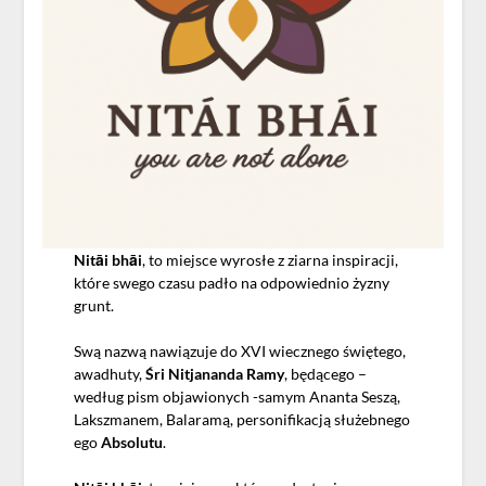
Nitāi bhāi
, to miejsce wyrosłe z ziarna inspiracji,
które swego czasu padło na odpowiednio żyzny
grunt.
Swą nazwą nawiązuje do XVI wiecznego świętego,
awadhuty,
Śri Nitjananda Ramy
, będącego –
według pism objawionych -samym Ananta Seszą,
Lakszmanem, Balaramą, personifikacją służebnego
ego
Absolutu
.