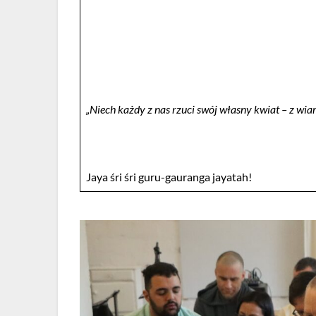
„Niech każdy z nas rzuci swój własny kwiat – z wiarą
Jaya śri śri guru-gauranga jayatah!