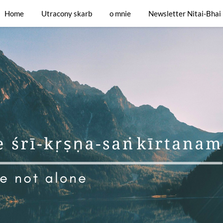
ej wiary
Home
Utracony skarb
o mnie
Newsletter Nitai-Bhai