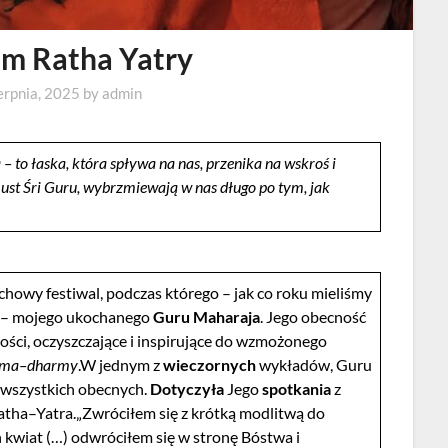
em Ratha Yatry
erpnia, 2025
by
admin
– to łaska, która spływa na nas, przenika na wskroś i
 ust Śri Guru, wybrzmiewają w nas długo po tym, jak
uchowy festiwal, podczas którego – jak co roku mieliśmy
– mojego ukochanego
Guru Maharaja
. Jego obecność
ułości, oczyszczające i inspirujące do wzmożonego
ema–dharmy
.W jednym z
wieczornych
wykładów, Guru
a wszystkich obecnych.
Dotyczyła
Jego
spotkania
z
tha–Yatra.„Zwróciłem się z krótką modlitwą do
wiat (…) odwróciłem się w stronę Bóstwa i