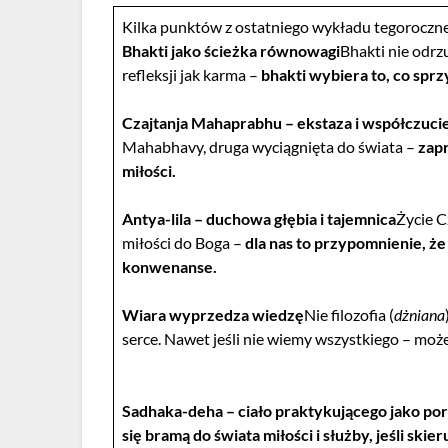
Kilka punktów z ostatniego wykładu tegoroczne
Bhakti jako ścieżka równowagi
Bhakti nie odrzu
refleksji jak karma –
bhakti wybiera to, co sprzy
Czajtanja Mahaprabhu – ekstaza i współczuci
Mahabhavy, druga wyciągnięta do świata –
zapr
miłości.
Antya-lila – duchowa głębia i tajemnica
Życie C
miłości do Boga –
dla nas
to przypomnienie, że
konwenanse.
Wiara wyprzedza wiedzę
Nie filozofia (
dżniana
serce. Nawet jeśli nie wiemy wszystkiego – mo
Sadhaka-deha – ciało praktykującego jako por
się bramą do świata miłości i służby, jeśli skie