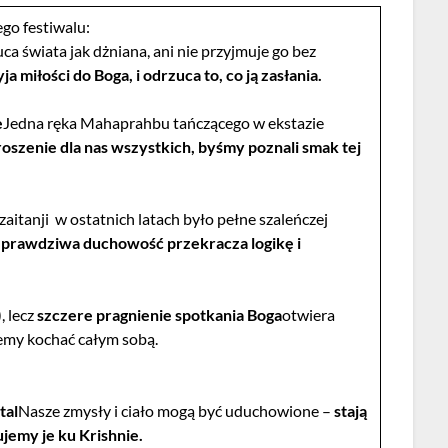
go festiwalu:
ca świata jak dżniana, ani nie przyjmuje go bez
ja miłości do Boga, i odrzuca to, co ją zasłania.
e
Jedna ręka Mahaprahbu tańczącego w ekstazie
oszenie dla nas wszystkich, byśmy poznali smak tej
zaitanji w ostatnich latach było pełne szaleńczej
 prawdziwa duchowość przekracza logikę i
), lecz
szczere pragnienie spotkania Boga
otwiera
żemy kochać całym sobą.
tal
Nasze zmysły i ciało mogą być uduchowione –
stają
rujemy je ku Krishnie.