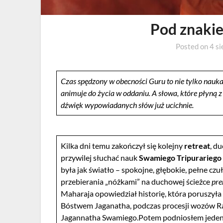
Pod znaki
Posted on
4 si
Czas spędzony w obecności Guru to nie tylko nauka 
animuje do życia w oddaniu. A słowa, które płyną z
dźwięk wypowiadanych słów już ucichnie.
Kilka dni temu zakończył się kolejny
retreat
, d
przywilej słuchać nauk
Swamiego Tripurariego
była jak światło – spokojne, głębokie, pełne cz
przebierania „nóżkami” na duchowej ścieżce
pr
Maharaja opowiedział historię, która poruszył
Bóstwem Jaganatha, podczas procesji wozów Ra
Jagannatha Swamiego.Potem podniosłem jeden k