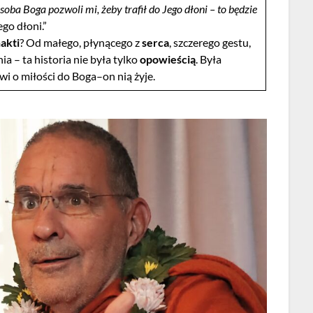
soba Boga pozwoli mi, żeby trafił do Jego dłoni – to będzie
go dłoni.”
akti
? Od małego, płynącego z
serca
, szczerego gestu,
ia – ta historia nie była tylko
opowieścią
. Była
i o miłości do Boga–on nią żyje.