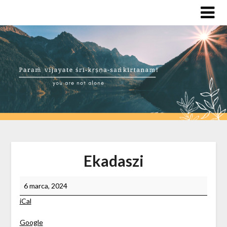
Skip
to
content
Ekadaszi
Ekadaszi
6 marca, 2024
iCal
Google